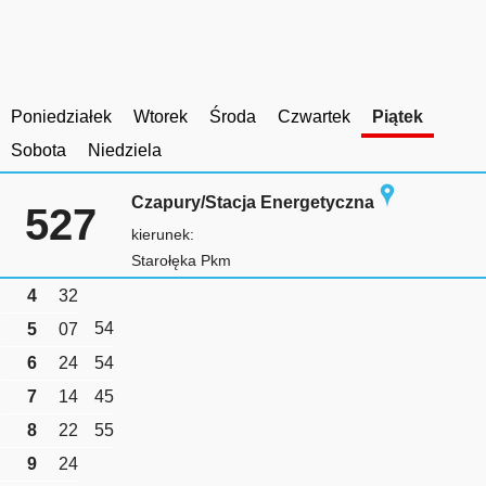
Poniedziałek
Wtorek
Środa
Czwartek
Piątek
Sobota
Niedziela
Czapury/Stacja Energetyczna
527
kierunek:
Starołęka Pkm
4
32
54
5
07
6
24
54
7
14
45
8
22
55
9
24