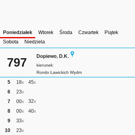
Poniedziałek
Wtorek
Środa
Czwartek
Piątek
Sobota
Niedziela
Dopiewo, D.K.
797
kierunek:
Rondo Ławickich Wydm
5
18
45
X
X
6
23
X
32
7
00
X
X
8
00
40
X
X
9
33
X
10
23
X