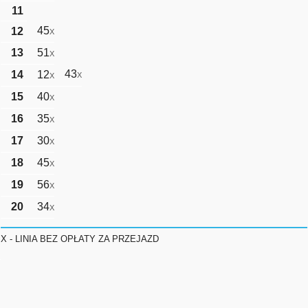
11
45
12
X
13
51
X
43
14
12
X
X
15
40
X
16
35
X
17
30
X
18
45
X
19
56
X
20
34
X
X - LINIA BEZ OPŁATY ZA PRZEJAZD