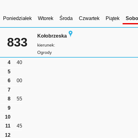
Poniedziałek
Wtorek
Środa
Czwartek
Piątek
Sobo
Kołobrzeska
833
kierunek:
Ogrody
4
40
5
6
00
7
8
55
9
10
11
45
12