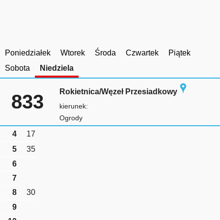
Poniedziałek
Wtorek
Środa
Czwartek
Piątek
Sobota
Niedziela
Rokietnica/Węzeł Przesiadkowy
833
kierunek:
Ogrody
4
17
5
35
6
7
8
30
9