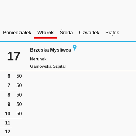
Poniedziałek
Wtorek
Środa
Czwartek
Piątek
Brzeska Mysliwca
17
kierunek:
Gamowska Szpital
6
50
7
50
8
50
9
50
10
50
11
12