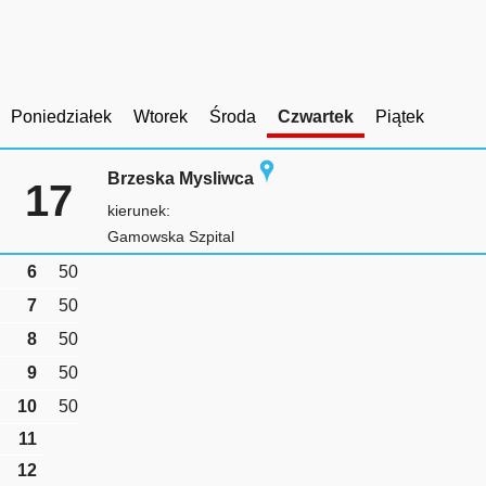
Poniedziałek
Wtorek
Środa
Czwartek
Piątek
Brzeska Mysliwca
17
kierunek:
Gamowska Szpital
6
50
7
50
8
50
9
50
10
50
11
12