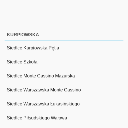
KURPIOWSKA
Siedlce Kurpiowska Pętla
Siedlce Szkoła
Siedlce Monte Cassino Mazurska
Siedlce Warszawska Monte Cassino
Siedlce Warszawska Łukasińskiego
Siedlce Piłsudskiego Wałowa