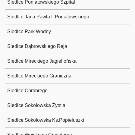
Siedlce Poniatowskiego Szpital
Siedlce Jana Pawła II Poniatowskiego
Siedlce Park Wodny
Siedlce Dąbrowskiego Reja
Siedlce Mireckiego Jagiellońska
Siedlce Mireckiego Graniczna
Siedlce Chrobrego
Siedlce Sokołowska Żytnia
Siedlce Sokołowska Ks.Popiełuszki
Siedlce Wojskowa Cmentarna