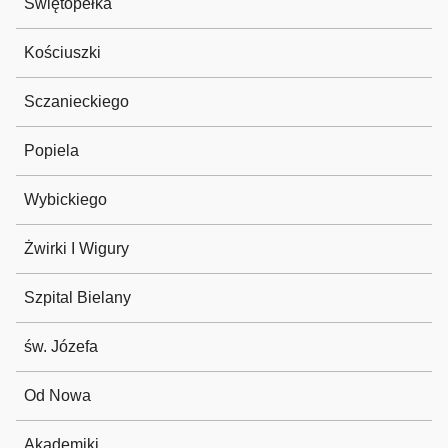
Świętopełka
Kościuszki
Sczanieckiego
Popiela
Wybickiego
Żwirki I Wigury
Szpital Bielany
św. Józefa
Od Nowa
Akademiki