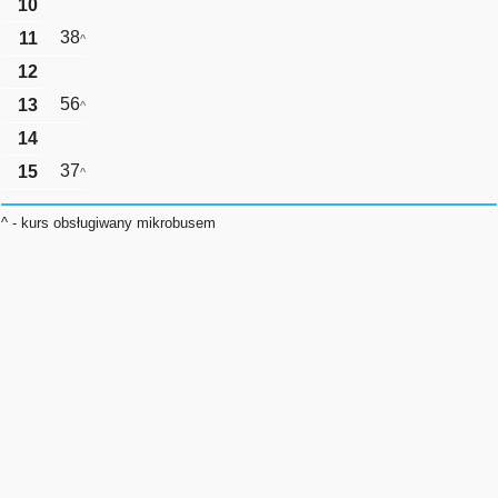
10
38
11
^
12
56
13
^
14
37
15
^
^ - kurs obsługiwany mikrobusem