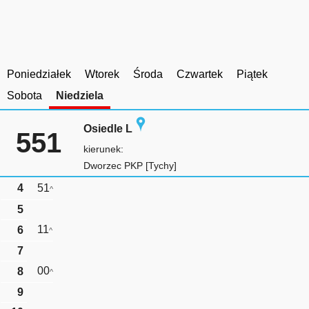
Poniedziałek
Wtorek
Środa
Czwartek
Piątek
Sobota
Niedziela
Osiedle L
551
kierunek:
Dworzec PKP [Tychy]
4
51
^
5
11
6
^
7
00
8
^
9