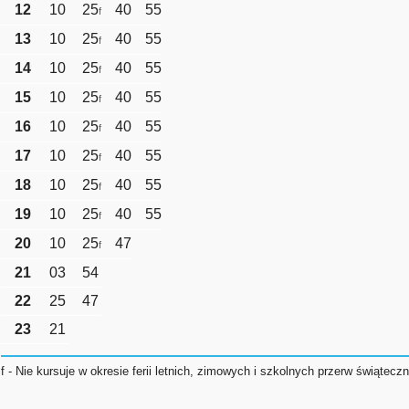
12
10
25
40
55
f
13
10
25
40
55
f
14
10
25
40
55
f
15
10
25
40
55
f
16
10
25
40
55
f
17
10
25
40
55
f
18
10
25
40
55
f
19
10
25
40
55
f
20
10
25
47
f
21
03
54
22
25
47
23
21
f - Nie kursuje w okresie ferii letnich, zimowych i szkolnych przerw świątecz