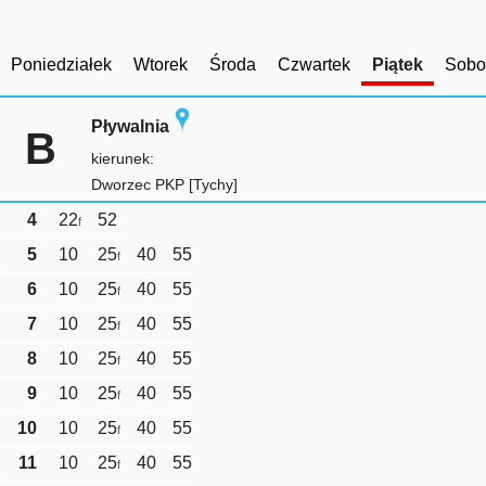
Poniedziałek
Wtorek
Środa
Czwartek
Piątek
Sobo
Pływalnia
B
kierunek:
Dworzec PKP [Tychy]
4
22
52
f
5
10
25
40
55
f
6
10
25
40
55
f
7
10
25
40
55
f
8
10
25
40
55
f
9
10
25
40
55
f
10
10
25
40
55
f
11
10
25
40
55
f