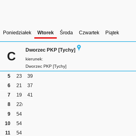
Poniedziałek
Wtorek
Środa
Czwartek
Piątek
Dworzec PKP [Tychy]
C
kierunek:
Dworzec PKP [Tychy]
5
23
39
6
21
37
7
19
41
8
22
f
9
54
10
54
11
54