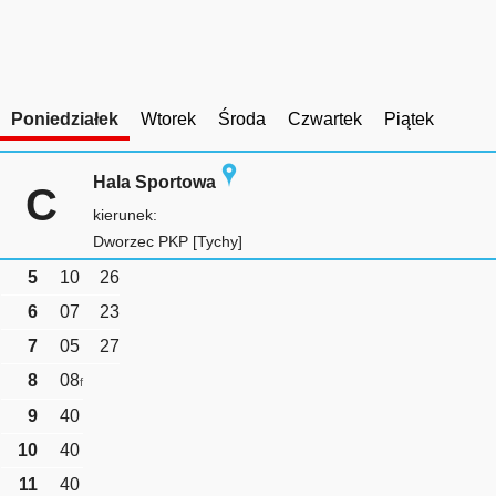
Poniedziałek
Wtorek
Środa
Czwartek
Piątek
Hala Sportowa
C
kierunek:
Dworzec PKP [Tychy]
5
10
26
6
07
23
7
05
27
8
08
f
9
40
10
40
11
40