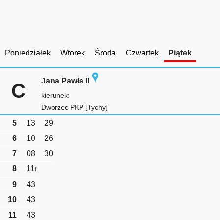
Poniedziałek
Wtorek
Środa
Czwartek
Piątek
Jana Pawła II
C
kierunek:
Dworzec PKP [Tychy]
5
13
29
6
10
26
7
08
30
8
11
f
9
43
10
43
11
43