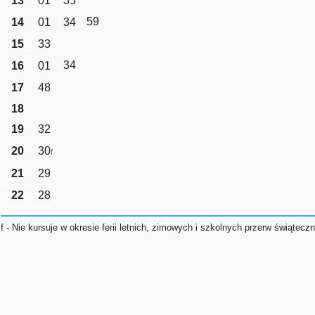
13
01
35
59
14
01
34
15
33
34
16
01
17
48
18
19
32
20
30
f
21
29
22
28
f - Nie kursuje w okresie ferii letnich, zimowych i szkolnych przerw świątecz