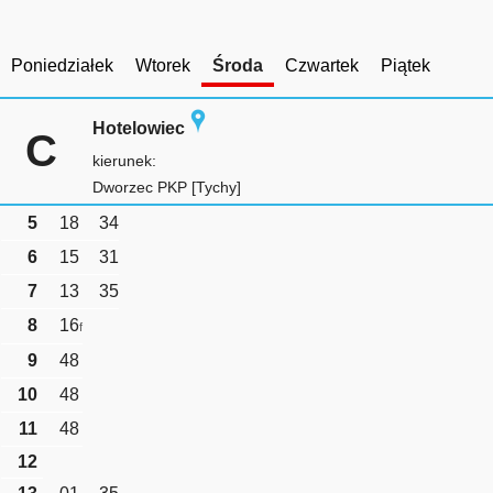
Poniedziałek
Wtorek
Środa
Czwartek
Piątek
Hotelowiec
C
kierunek:
Dworzec PKP [Tychy]
5
18
34
6
15
31
7
13
35
8
16
f
9
48
10
48
11
48
12