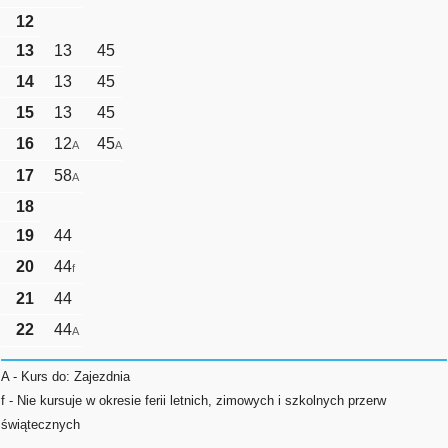
12
13
13
45
14
13
45
15
13
45
16
12
45
A
A
17
58
A
18
19
44
20
44
f
21
44
22
44
A
A - Kurs do: Zajezdnia
f - Nie kursuje w okresie ferii letnich, zimowych i szkolnych przerw
świątecznych