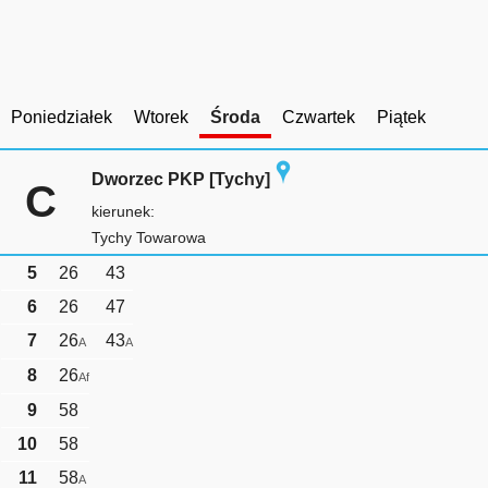
Poniedziałek
Wtorek
Środa
Czwartek
Piątek
Dworzec PKP [Tychy]
C
kierunek:
Tychy Towarowa
5
26
43
6
26
47
7
26
43
A
A
8
26
Af
9
58
10
58
11
58
A