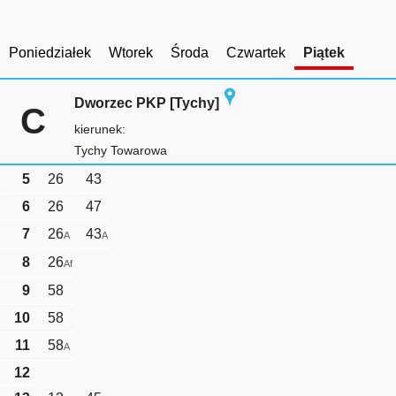
Poniedziałek
Wtorek
Środa
Czwartek
Piątek
Dworzec PKP [Tychy]
C
kierunek:
Tychy Towarowa
5
26
43
6
26
47
7
26
43
A
A
8
26
Af
9
58
10
58
11
58
A
12