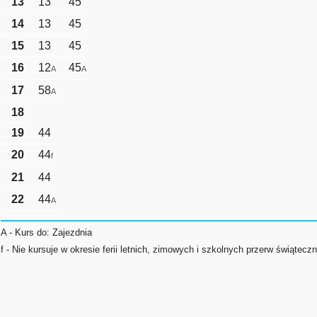
13
13
45
14
13
45
15
13
45
16
12
45
A
A
17
58
A
18
19
44
20
44
f
21
44
22
44
A
A - Kurs do: Zajezdnia
f - Nie kursuje w okresie ferii letnich, zimowych i szkolnych przerw świątecz