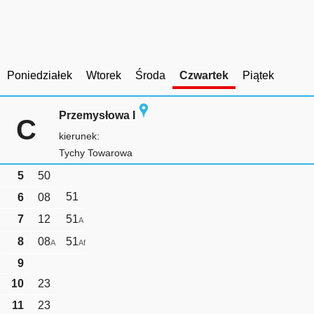
Poniedziałek
Wtorek
Środa
Czwartek
Piątek
Przemysłowa I
C
kierunek:
Tychy Towarowa
5
50
51
6
08
7
12
51
A
8
08
51
A
Af
9
10
23
11
23