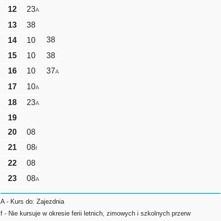
12
23
A
13
38
38
14
10
15
10
38
16
10
37
A
17
10
A
18
23
A
19
20
08
21
08
f
22
08
23
08
A
A - Kurs do: Zajezdnia
f - Nie kursuje w okresie ferii letnich, zimowych i szkolnych przerw