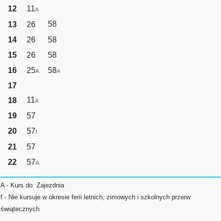
12
11
A
58
13
26
14
26
58
15
26
58
16
25
58
A
A
17
11
18
A
19
57
20
57
f
21
57
22
57
A
A - Kurs do: Zajezdnia
f - Nie kursuje w okresie ferii letnich, zimowych i szkolnych przerw
świątecznych