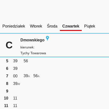
Poniedziałek
Wtorek
Środa
Czwartek
Piątek
Dmowskiego
C
kierunek:
Tychy Towarowa
5
39
56
6
39
39
56
7
00
A
A
8
39
Af
9
10
11
11
11