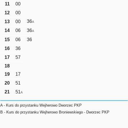
11
00
12
00
36
13
00
A
14
06
36
A
15
06
36
16
36
17
57
18
19
17
20
51
21
51
A
A - Kurs do przystanku Wejherowo Dworzec PKP
B - Kurs do przystanku Wejherowo Broniewskiego - Dworzec PKP