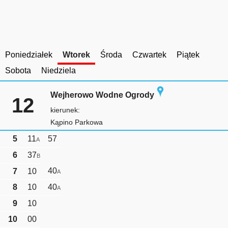
Poniedziałek
Wtorek
Środa
Czwartek
Piątek
Sobota
Niedziela
Wejherowo Wodne Ogrody
12
kierunek:
Kąpino Parkowa
5
11
57
A
6
37
B
40
7
10
A
8
10
40
A
9
10
10
00