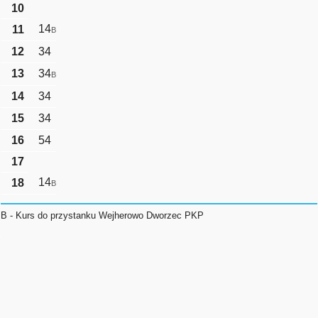
10
14
11
B
12
34
13
34
B
14
34
15
34
16
54
17
14
18
B
B - Kurs do przystanku Wejherowo Dworzec PKP