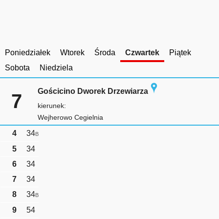
Poniedziałek
Wtorek
Środa
Czwartek
Piątek
Sobota
Niedziela
Gościcino Dworek Drzewiarza
7
kierunek:
Wejherowo Cegielnia
4
34
B
5
34
6
34
7
34
8
34
B
9
54