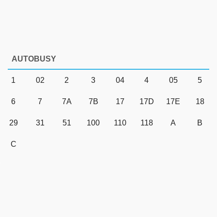
AUTOBUSY
1
02
2
3
04
4
05
5
6
7
7A
7B
17
17D
17E
18
29
31
51
100
110
118
A
B
C