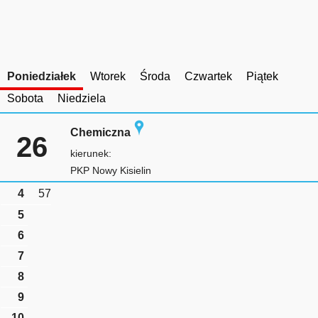
Poniedziałek
Wtorek
Środa
Czwartek
Piątek
Sobota
Niedziela
Chemiczna
26
kierunek:
PKP Nowy Kisielin
4
57
5
6
7
8
9
10