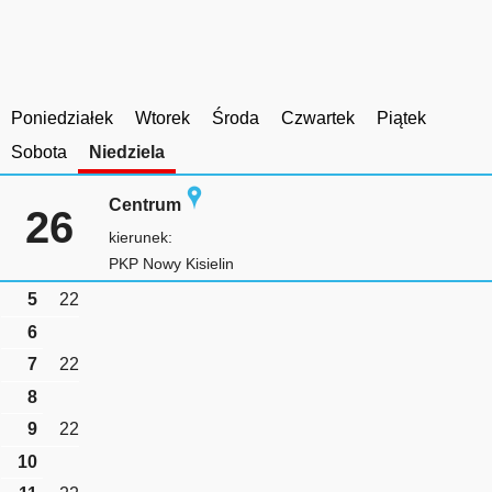
Poniedziałek
Wtorek
Środa
Czwartek
Piątek
Sobota
Niedziela
Centrum
26
kierunek:
PKP Nowy Kisielin
5
22
6
7
22
8
9
22
10