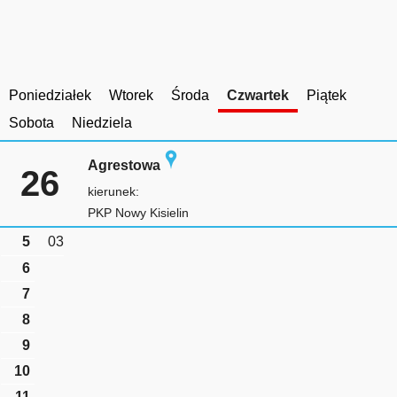
Poniedziałek
Wtorek
Środa
Czwartek
Piątek
Sobota
Niedziela
Agrestowa
26
kierunek:
PKP Nowy Kisielin
5
03
6
7
8
9
10
11